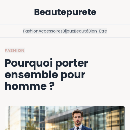
Beautepurete
Fashion
Accessoires
Bijoux
Beauté
Bien-Être
FASHION
Pourquoi porter
ensemble pour
homme ?