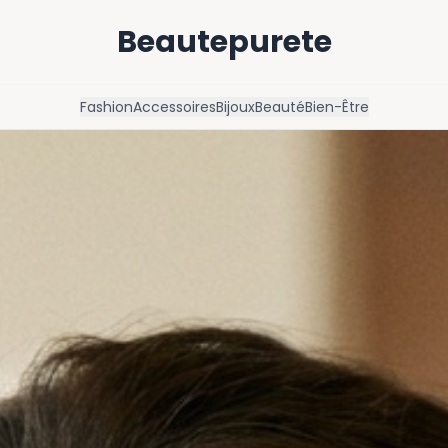
Beautepurete
Fashion
Accessoires
Bijoux
Beauté
Bien-Être