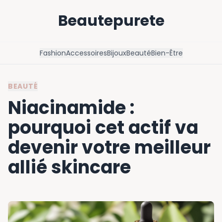
Beautepurete
Fashion
Accessoires
Bijoux
Beauté
Bien-Être
BEAUTÉ
Niacinamide :
pourquoi cet actif va
devenir votre meilleur
allié skincare