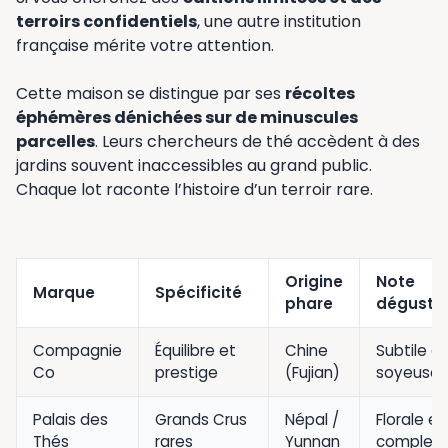
terroirs confidentiels
, une autre institution
française mérite votre attention.
Cette maison se distingue par ses
récoltes
éphémères dénichées sur de minuscules
parcelles
. Leurs chercheurs de thé accèdent à des
jardins souvent inaccessibles au grand public.
Chaque lot raconte l’histoire d’un terroir rare.
Origine
Note
Marque
Spécificité
phare
dégusta
Compagnie
Équilibre et
Chine
Subtile et
Co
prestige
(Fujian)
soyeuse
Palais des
Grands Crus
Népal /
Florale et
Thés
rares
Yunnan
complex