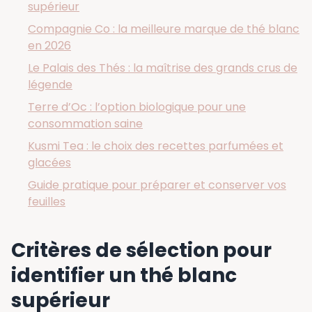
supérieur
Compagnie Co : la meilleure marque de thé blanc
en 2026
Le Palais des Thés : la maîtrise des grands crus de
légende
Terre d’Oc : l’option biologique pour une
consommation saine
Kusmi Tea : le choix des recettes parfumées et
glacées
Guide pratique pour préparer et conserver vos
feuilles
Critères de sélection pour
identifier un thé blanc
supérieur