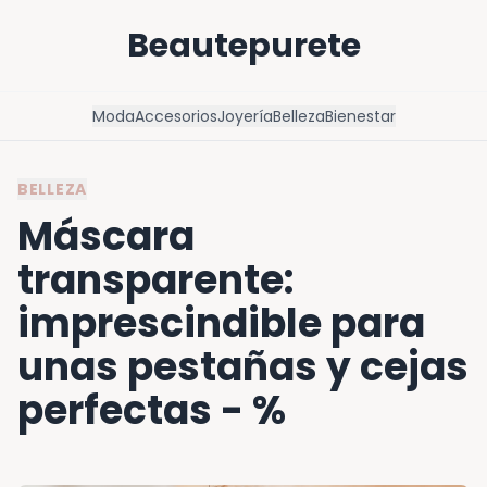
Beautepurete
Moda
Accesorios
Joyería
Belleza
Bienestar
BELLEZA
Máscara
transparente:
imprescindible para
unas pestañas y cejas
perfectas - %