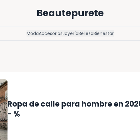
Beautepurete
Moda
Accesorios
Joyería
Belleza
Bienestar
Ropa de calle para hombre en 2026
- %