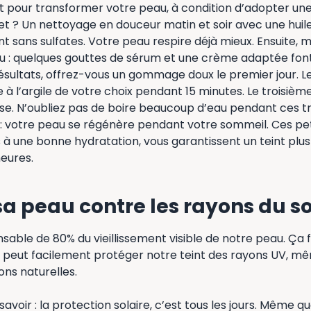
ent pour transformer votre peau, à condition d’adopter une
et ? Un nettoyage en douceur matin et soir avec une huil
ant sans sulfates. Votre peau respire déjà mieux. Ensuite, m
au : quelques gouttes de sérum et une crème adaptée font
ésultats, offrez-vous un gommage doux le premier jour. L
à l’argile de votre choix pendant 15 minutes. Le troisième
nse. N’oubliez pas de boire beaucoup d’eau pendant ces troi
: votre peau se régénère pendant votre sommeil. Ces pet
à une bonne hydratation, vous garantissent un teint plus 
eures.
sa peau contre les rayons du so
nsable de 80% du vieillissement visible de notre peau. Ça fa
peut facilement protéger notre teint des rayons UV, m
ions naturelles.
voir : la protection solaire, c’est tous les jours. Même quan