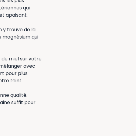
ls les plus
tériennes qui
et apaisant.
n y trouve de la
 du magnésium qui
e de miel sur votre
e mélanger avec
rt pour plus
tre teint.
nne qualité.
aine suffit pour