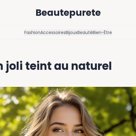
Beautepurete
Fashion
Accessoires
Bijoux
Beauté
Bien-Être
 joli teint au naturel