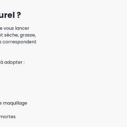
urel ?
e vous lancer
ôt sèche, grasse,
ous correspondent
 à adopter :
e maquillage
 mortes