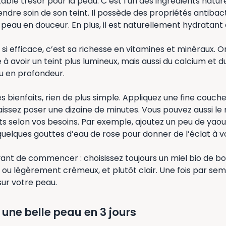
table trésor pour la peau. C’est l’un des ingrédients nature
dre soin de son teint. Il possède des propriétés antibac
la peau en douceur. En plus, il est naturellement hydratant 
 si efficace, c’est sa richesse en vitamines et minéraux. O
e à avoir un teint plus lumineux, mais aussi du calcium et
u en profondeur.
es bienfaits, rien de plus simple. Appliquez une fine couch
aissez poser une dizaine de minutes. Vous pouvez aussi l
ts selon vos besoins. Par exemple, ajoutez un peu de yaou
quelques gouttes d’eau de rose pour donner de l’éclat à vo
vant de commencer : choisissez toujours un miel bio de bo
e ou légèrement crémeux, et plutôt clair. Une fois par sem
sur votre peau.
une belle peau en 3 jours