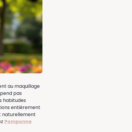
ment au maquillage
épend pas
s habitudes
utions entièrement
nt naturellement
ez
Pomponne