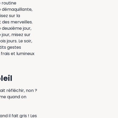
 routine
e démaquillante,
isez sur la
 des merveilles.
e deuxième jour,
 jour, misez sur
s jours. Le soir,
its gestes
frais et lumineux
leil
it réfléchir, non ?
ême quand on
d il fait gris ! Les